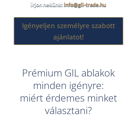
Írjon nekünk:
info@gil-trade.hu
Igényeljen személyre szabott
ajánlatot!
Prémium GIL ablakok
minden igényre:
miért érdemes minket
választani?