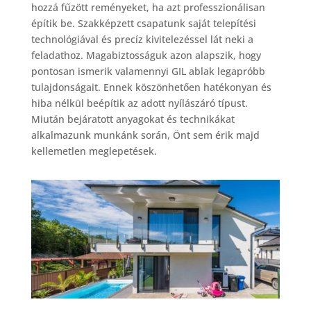
hozzá fűzött reményeket, ha azt professzionálisan
építik be. Szakképzett csapatunk saját telepítési
technológiával és precíz kivitelezéssel lát neki a
feladathoz. Magabiztosságuk azon alapszik, hogy
pontosan ismerik valamennyi GIL ablak legapróbb
tulajdonságait. Ennek köszönhetően hatékonyan és
hiba nélkül beépítik az adott nyílászáró típust.
Miután bejáratott anyagokat és technikákat
alkalmazunk munkánk során, Önt sem érik majd
kellemetlen meglepetések.