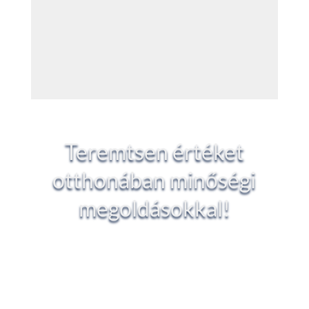
Teremtsen értéket
otthonában minőségi
megoldásokkal!
Kérjen részletes árajánlatot vagy személyre
szabott tanácsot szakértőinktől, hogy
biztosan a legjobb döntést hozza meg!