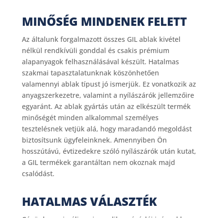
MINŐSÉG MINDENEK FELETT
Az általunk forgalmazott összes GIL ablak kivétel
nélkül rendkívüli gonddal és csakis prémium
alapanyagok felhasználásával készült. Hatalmas
szakmai tapasztalatunknak köszönhetően
valamennyi ablak típust jó ismerjük. Ez vonatkozik az
anyagszerkezetre, valamint a nyílászárók jellemzőire
egyaránt. Az ablak gyártás után az elkészült termék
minőségét minden alkalommal személyes
tesztelésnek vetjük alá, hogy maradandó megoldást
biztosítsunk ügyfeleinknek. Amennyiben Ön
hosszútávú, évtizedekre szóló nyílászárók után kutat,
a GIL termékek garantáltan nem okoznak majd
csalódást.
HATALMAS VÁLASZTÉK