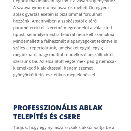
Cégünk maximálisan igazodik a vásárlói igényekhez.
A szabványméretű nyílászárók mellett Ön egyedi
ablak gyártás esetén is bizalommal fordulhat
hozzánk. Amennyiben a szokásostól eltérő
paraméterekkel szeretné megrendelni a választott
típust, semmilyen extra felárral nem kell számolnia.
Mindemellett a felhasznált alapanyagokat tekintve is
széles a repertoárunk, amelyeket egytől egyig
megbízható, nagy múlttal rendelkező beszállítóktól
szerzünk be. Az előállított végtermék pedig nemcsak
kiemelkedő kialakítással, hanem szemet
gyönyörködtető, esztétikus megjelenéssel.
PROFESSZIONÁLIS ABLAK
TELEPÍTÉS ÉS CSERE
Tudjuk, hogy egy nyílászáró csakis akkor váltja be a