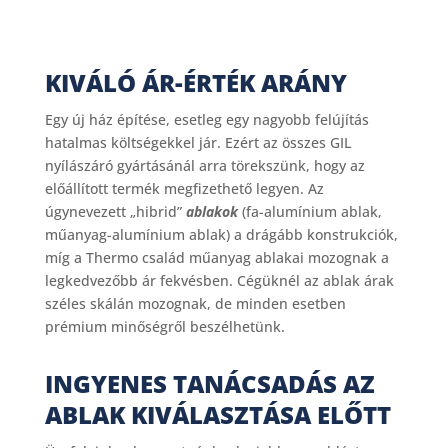
KIVÁLÓ ÁR-ÉRTÉK ARÁNY
Egy új ház építése, esetleg egy nagyobb felújítás
hatalmas költségekkel jár. Ezért az összes GIL
nyílászáró gyártásánál arra törekszünk, hogy az
előállított termék megfizethető legyen. Az
úgynevezett „hibrid”
ablakok
(fa-alumínium ablak,
műanyag-alumínium ablak) a drágább konstrukciók,
míg a Thermo család műanyag ablakai mozognak a
legkedvezőbb ár fekvésben. Cégüknél az ablak árak
széles skálán mozognak, de minden esetben
prémium minőségről beszélhetünk.
INGYENES TANÁCSADÁS AZ
ABLAK KIVÁLASZTÁSA ELŐTT