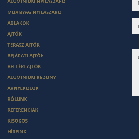
ALUMÍNIUM NYÍLÁSZÁRÓ
MŰANYAG NYÍLÁSZÁRÓ
ABLAKOK
AJTÓK
Ne
TERASZ AJTÓK
írj
ide
BEJÁRATI AJTÓK
se
BELTÉRI AJTÓK
ALUMÍNIUM REDŐNY
ÁRNYÉKOLÓK
RÓLUNK
REFERENCIÁK
KISOKOS
HÍREINK