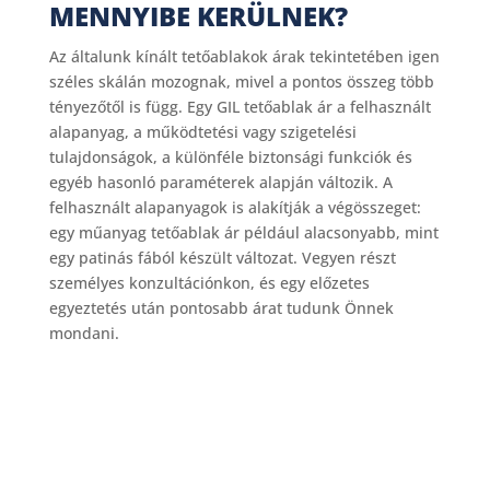
MENNYIBE KERÜLNEK?
Az általunk kínált tetőablakok árak tekintetében igen
széles skálán mozognak, mivel a pontos összeg több
tényezőtől is függ. Egy GIL tetőablak ár a felhasznált
alapanyag, a működtetési vagy szigetelési
tulajdonságok, a különféle biztonsági funkciók és
egyéb hasonló paraméterek alapján változik. A
felhasznált alapanyagok is alakítják a végösszeget:
egy műanyag tetőablak ár például alacsonyabb, mint
egy patinás fából készült változat. Vegyen részt
személyes konzultációnkon, és egy előzetes
egyeztetés után pontosabb árat tudunk Önnek
mondani.