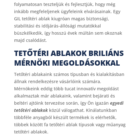
folyamatosan teszteljük és fejlesztjük, hogy még
inkább megfeleljenek ügyfeleink elvárásainak. Egy
GIL tetőtéri ablak kiugróan magas biztonsági,
stabilitási és időjárás-állósági mutatókkal
büszkélkedik, így hosszú évek múltán sem okoznak
majd csalódást.
TETŐTÉRI ABLAKOK BRILIÁNS
MÉRNÖKI MEGOLDÁSOKKAL
Tetőtéri ablakaink számos típusban és kialakításban
állnak rendelkezésre vásárlóink számára.
Mérnökeink eddig több tucat innovatív megoldást
alkalmaztak már ablakaink, valamint bejárati és
beltéri ajtóink tervezése során, így Ön igazán
egyedi
tetőtéri ablakok
közül válogathat. Kínálatunkban
többféle anyagból készült termékek is elérhetők,
többek között fa tetőtéri ablak típusok vagy műanyag
tetőtéri ablakok.