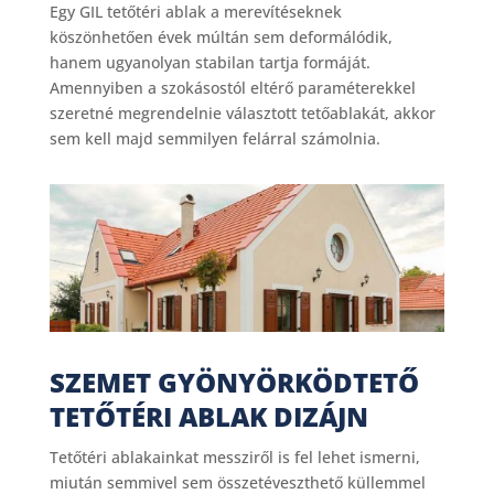
Egy GIL tetőtéri ablak a merevítéseknek
köszönhetően évek múltán sem deformálódik,
hanem ugyanolyan stabilan tartja formáját.
Amennyiben a szokásostól eltérő paraméterekkel
szeretné megrendelnie választott tetőablakát, akkor
sem kell majd semmilyen felárral számolnia.
SZEMET GYÖNYÖRKÖDTETŐ
TETŐTÉRI ABLAK DIZÁJN
Tetőtéri ablakainkat messziről is fel lehet ismerni,
miután semmivel sem összetéveszthető küllemmel