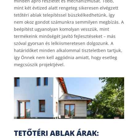
minden apró részletét és mechanizmusát. Több,
mint két évtized alatt rengeteg sikeresen elvégzett
tetőtéri ablak telepítéssel büszkélkedhetünk, így
nem okoz gondot számunkra semmilyen megbízás. A
beépítést ugyanolyan komolyan vesszük, mint
termékeink minőségét javító fejlesztéseket – más
szóval gyorsan és lelkiismeretesen dolgozunk. A
határidőket minden alkalommal tiszteletben tartjuk,
így Önnek nem kell aggódnia amiatt, hogy esetleg
megcsúszik projektjével.
TETŐTÉRI ABLAK ÁRAK: