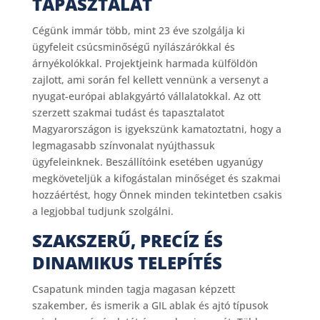
TAPASZTALAT
Cégünk immár több, mint 23 éve szolgálja ki
ügyfeleit csúcsminőségű nyílászárókkal és
árnyékolókkal. Projektjeink harmada külföldön
zajlott, ami során fel kellett vennünk a versenyt a
nyugat-európai ablakgyártó vállalatokkal. Az ott
szerzett szakmai tudást és tapasztalatot
Magyarországon is igyekszünk kamatoztatni, hogy a
legmagasabb színvonalat nyújthassuk
ügyfeleinknek. Beszállítóink esetében ugyanúgy
megköveteljük a kifogástalan minőséget és szakmai
hozzáértést, hogy Önnek minden tekintetben csakis
a legjobbal tudjunk szolgálni.
SZAKSZERŰ, PRECÍZ ÉS
DINAMIKUS TELEPÍTÉS
Csapatunk minden tagja magasan képzett
szakember, és ismerik a GIL ablak és ajtó típusok