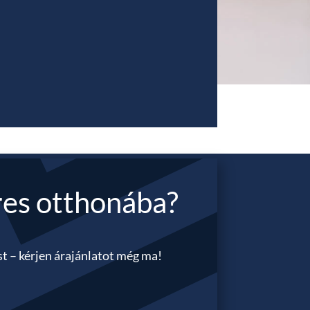
eres otthonába?
st – kérjen árajánlatot még ma!