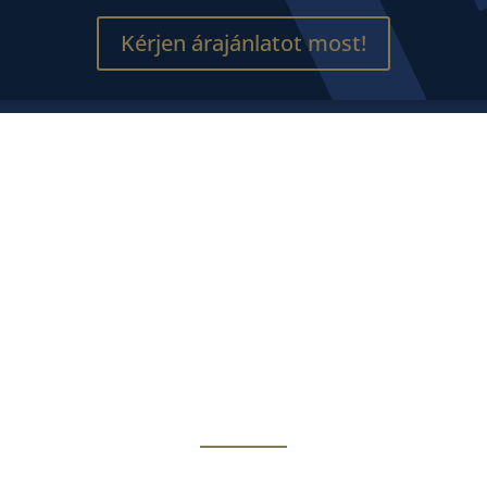
Kérjen árajánlatot most!