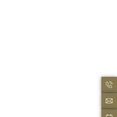
Basic ajtók
delemmel