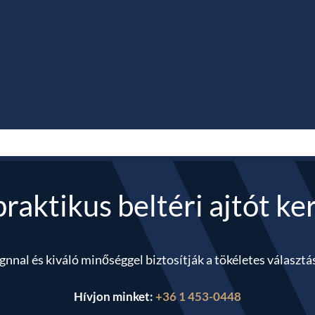
praktikus beltéri ajtót k
ignnal és kiváló minőséggel biztosítják a tökéletes választá
Hívjon minket:
+36 1 453-0448