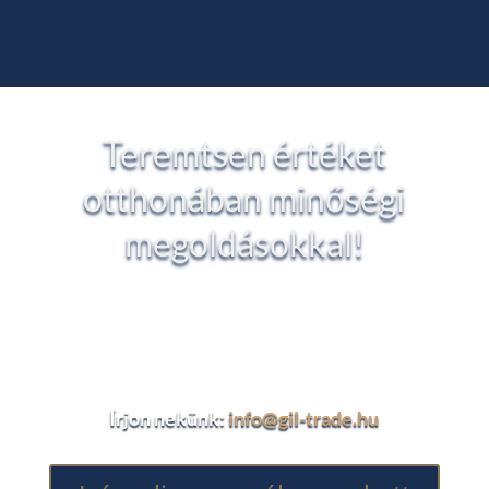
Teremtsen értéket
otthonában minőségi
megoldásokkal!
Kérjen részletes árajánlatot vagy személyre
szabott tanácsot szakértőinktől, hogy
biztosan a legjobb döntést hozza meg!
Írjon nekünk:
info@gil-trade.hu