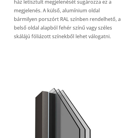
ház letisztult megjelenését sugározza ez a
megjelenés. A külső, alumínium oldal
bármilyen porszórt RAL színben rendelhető, a
belső oldal alapból fehér színű vagy széles
skálájú fóliázott színekből lehet válogatni.