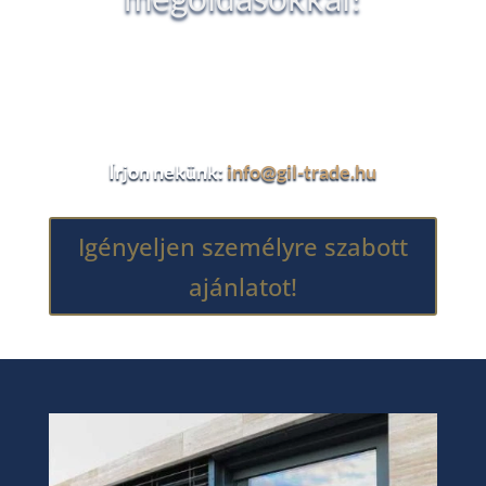
Kérjen részletes árajánlatot vagy személyre
szabott tanácsot szakértőinktől, hogy
biztosan a legjobb döntést hozza meg!
Írjon nekünk:
info@gil-trade.hu
Igényeljen személyre szabott
ajánlatot!