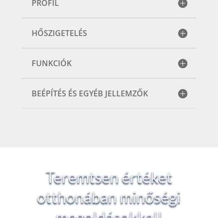
PROFIL
HŐSZIGETELÉS
FUNKCIÓK
BEÉPÍTÉS ÉS EGYÉB JELLEMZŐK
Teremtsen értéket
otthonában minőségi
megoldásokkal!