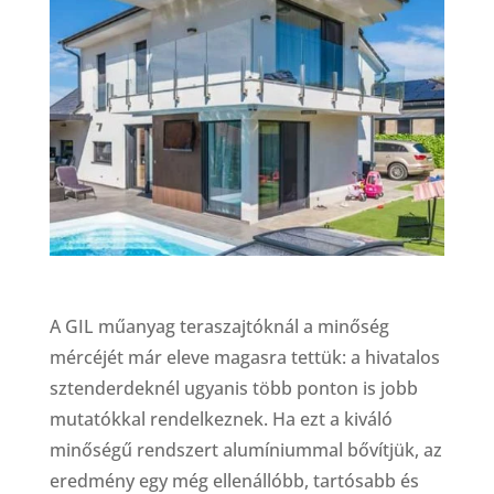
A GIL műanyag teraszajtóknál a minőség
mércéjét már eleve magasra tettük: a hivatalos
sztenderdeknél ugyanis több ponton is jobb
mutatókkal rendelkeznek. Ha ezt a kiváló
minőségű rendszert alumíniummal bővítjük, az
eredmény egy még ellenállóbb, tartósabb és