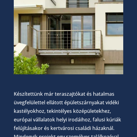
Készítettünk már teraszajtókat és hatalmas
üvegfelülettel ellátott épületszárnyakat vidéki
kastélyokhoz, tekintélyes középületekhez,
európai vállalatok helyi irodáihoz, falusi kúriák
felújításakor és kertvárosi családi házaknál.
Mindegyik projekt egy személyes találkozóval