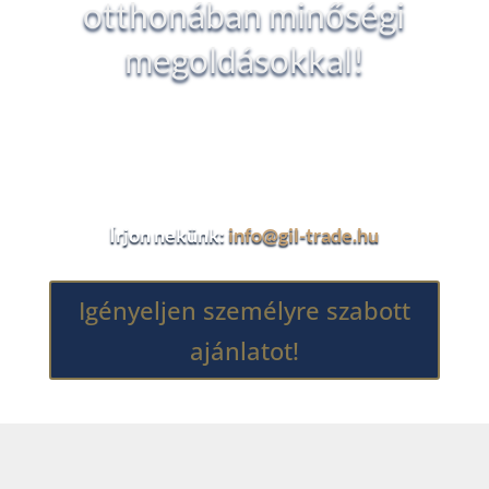
otthonában minőségi
megoldásokkal!
Kérjen részletes árajánlatot vagy személyre
szabott tanácsot szakértőinktől, hogy
biztosan a legjobb döntést hozza meg!
Írjon nekünk:
info@gil-trade.hu
Igényeljen személyre szabott
ajánlatot!