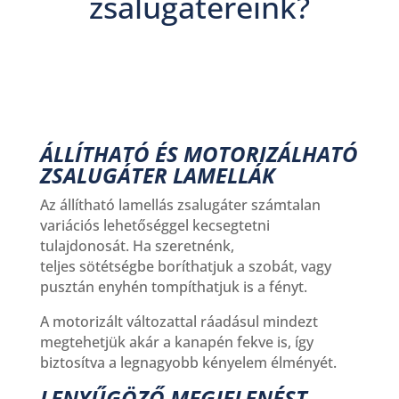
zsalugátereink?
ÁLLÍTHATÓ ÉS MOTORIZÁLHATÓ
ZSALUGÁTER LAMELLÁK
Az állítható lamellás zsalugáter számtalan
variációs lehetőséggel kecsegtetni
tulajdonosát. Ha szeretnénk,
teljes sötétségbe boríthatjuk a szobát, vagy
pusztán enyhén tompíthatjuk is a fényt.
A motorizált változattal ráadásul mindezt
megtehetjük akár a kanapén fekve is, így
biztosítva a legnagyobb kényelem élményét.
LENYŰGÖZŐ MEGJELENÉST