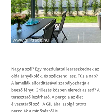
Nagy a szél? Egy mozdulattal leereszkednek az
oldalárnyékolók, és szélcsend lesz. Tűz a nap?
A lamellák elfordításával szabályozhatja a
beeső fényt. Grillezés közben eleredt az eső? A
terasztető lezárható. A pergola az élet
élvezetéről szól. A GIL által szolgáltatott
pergolák a minőségről is.