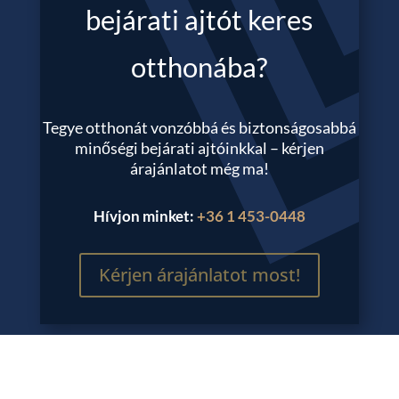
bejárati ajtót keres
otthonába?
Tegye otthonát vonzóbbá és biztonságosabbá
minőségi bejárati ajtóinkkal – kérjen
árajánlatot még ma!
Hívjon minket:
+36 1 453-0448
Kérjen árajánlatot most!