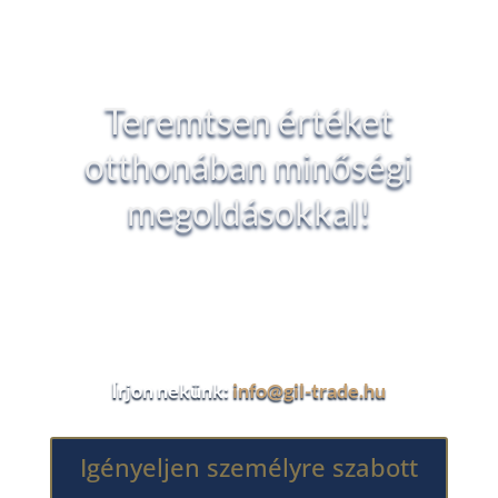
konzultációnkon
Teremtsen értéket
otthonában minőségi
megoldásokkal!
Kérjen részletes árajánlatot vagy személyre
szabott tanácsot szakértőinktől, hogy
biztosan a legjobb döntést hozza meg!
Írjon nekünk:
info@gil-trade.hu
Igényeljen személyre szabott