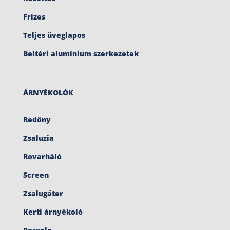
Frízes
Teljes üveglapos
Beltéri alumínium szerkezetek
ÁRNYÉKOLÓK
Redőny
Zsaluzia
Rovarháló
Screen
Zsalugáter
Kerti árnyékoló