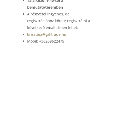
Találkozó: 9.40-től a
bemutatóteremben
A részvétel ingyenes, de
regisztrációhoz kötött; regisztrálni a
következő email címen lehet:
krisztina@gil-trade.hu
Mobil: +36209622475