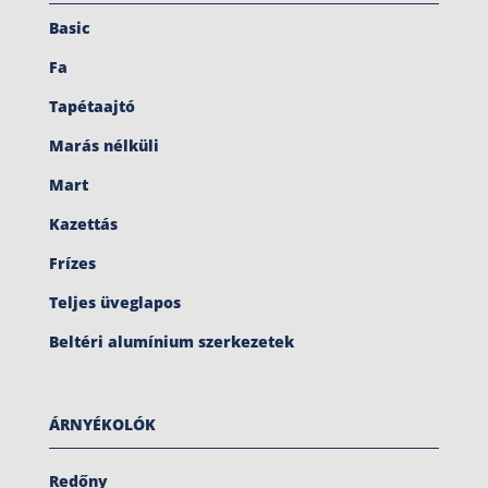
Basic
Fa
Tapétaajtó
Marás nélküli
Mart
Kazettás
Frízes
Teljes üveglapos
Beltéri alumínium szerkezetek
ÁRNYÉKOLÓK
Redőny