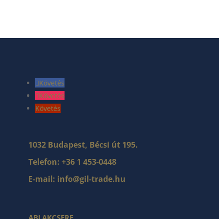
Követés
Követés
Követés
1032 Budapest, Bécsi út 195.
Telefon:
+36 1 453-0448
E-mail:
info@gil-trade.hu
ABLAKCSERE