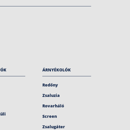
TÓK
ÁRNYÉKOLÓK
Redőny
Zsaluzia
Rovarháló
üli
Screen
Zsalugáter