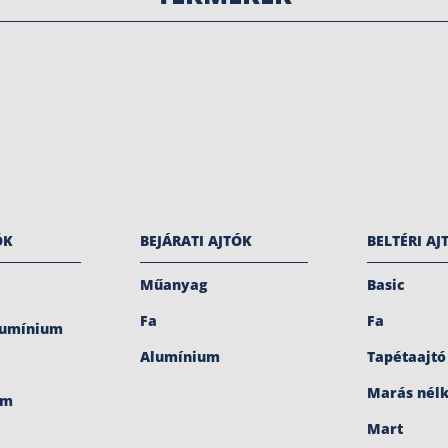
ÓK
BEJÁRATI AJTÓK
BELTÉRI AJ
Műanyag
Basic
Fa
Fa
lumínium
Alumínium
Tapétaajtó
Marás nélk
um
Mart