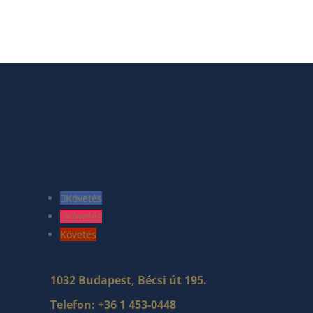
Követés
Követés
Követés
1032 Budapest, Bécsi út 195.
Telefon:
+36 1 453-0448