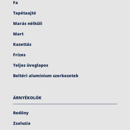
Fa
Tapétaajtó
Marás nélküli
Mart
Kazettás
Frízes
Teljes üveglapos
Beltéri alumínium szerkezetek
ÁRNYÉKOLÓK
Redőny
Zsaluzia