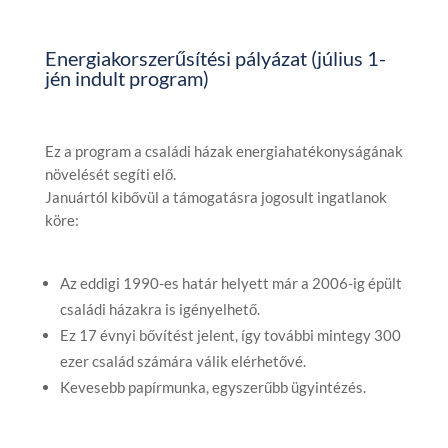
Energiakorszerűsítési pályázat (július 1-
jén indult program)
Ez a program a családi házak energiahatékonyságának
növelését segíti elő.
Januártól kibővül a támogatásra jogosult ingatlanok
köre:
Az eddigi 1990-es határ helyett már a 2006-ig épült
családi házakra is igényelhető.
Ez 17 évnyi bővítést jelent, így további mintegy 300
ezer család számára válik elérhetővé.
Kevesebb papírmunka, egyszerűbb ügyintézés.