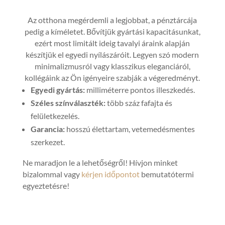
Az otthona megérdemli a legjobbat, a pénztárcája
pedig a kíméletet. Bővítjük gyártási kapacitásunkat,
ezért most limitált ideig tavalyi áraink alapján
készítjük el egyedi nyílászáróit. Legyen szó modern
minimalizmusról vagy klasszikus eleganciáról,
kollégáink az Ön igényeire szabják a végeredményt.
Egyedi gyártás:
milliméterre pontos illeszkedés.
Széles színválaszték:
több száz fafajta és
felületkezelés.
Garancia:
hosszú élettartam, vetemedésmentes
szerkezet.
Ne maradjon le a lehetőségről! Hívjon minket
bizalommal vagy
kérjen időpontot
bemutatótermi
egyeztetésre!