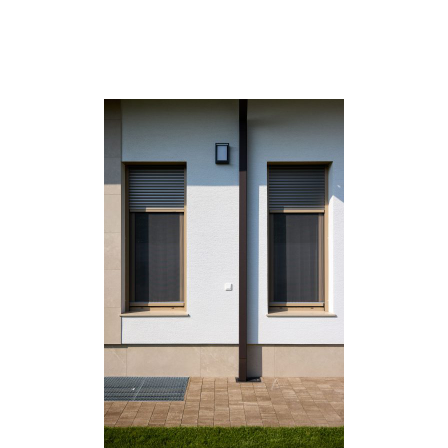
problémamentesen működnek, így Önnek
csak a kényelmet kell élveznie