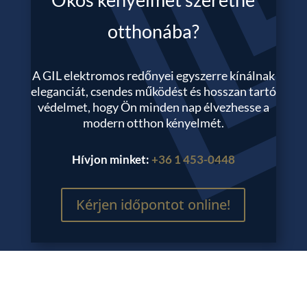
otthonába?
A GIL elektromos redőnyei egyszerre kínálnak
eleganciát, csendes működést és hosszan tartó
védelmet, hogy Ön minden nap élvezhesse a
modern otthon kényelmét.
Hívjon minket:
+36 1 453-0448
Kérjen időpontot online!
Egy
valódi GIL elektromos redőny
nem