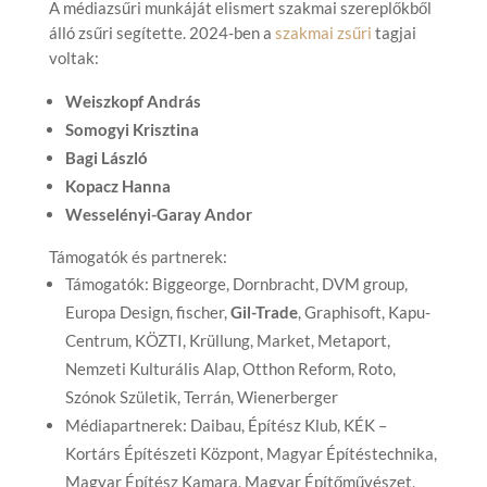
A médiazsűri munkáját elismert szakmai szereplőkből
álló zsűri segítette. 2024-ben a
szakmai zsűri
tagjai
voltak:
Weiszkopf András
Somogyi Krisztina
Bagi László
Kopacz Hanna
Wesselényi-Garay Andor
Támogatók és partnerek:
Támogatók: Biggeorge, Dornbracht, DVM group,
Europa Design, fischer,
Gil-Trade
, Graphisoft, Kapu-
Centrum, KÖZTI, Krüllung, Market, Metaport,
Nemzeti Kulturális Alap, Otthon Reform, Roto,
Szónok Születik, Terrán, Wienerberger
Médiapartnerek: Daibau, Építész Klub, KÉK –
Kortárs Építészeti Központ, Magyar Építéstechnika,
Magyar Építész Kamara, Magyar Építőművészet,