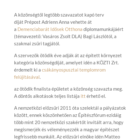
A közönségtől legtöbb szavazatot kapó terv
díját Prépost Adrienn Anna vehette át
a
Demenciabarát Idősek Otthona
diplomamunkájáért
(témavezető: Vasáros Zsolt DLA) Bagi Lászlótól, a
szakmai zsűri tagjától.
A szervezők ötödik éve adják át az épített környezet
kategória közönségdíját, amelyet idén a KÖZTI Zrt.
érdemelt ki a
csákányospusztai templomrom
felújításával
.
az ötödik finalista épületet a közönség szavazta meg.
A döntős alkotások teljes listája
itt
érhető el.
A nemzetközi előzsűri 2011 óta szelektál a pályázatok
között, ennek köszönhetően az Építészfórum ezidáig
több mint 20 nemzetközi szakértőt invitált arra, hogy
megismerjék és véleményezzék a magyar építészet
legfrissebb munkáit. Az előzsűri elnöke idén Matteo