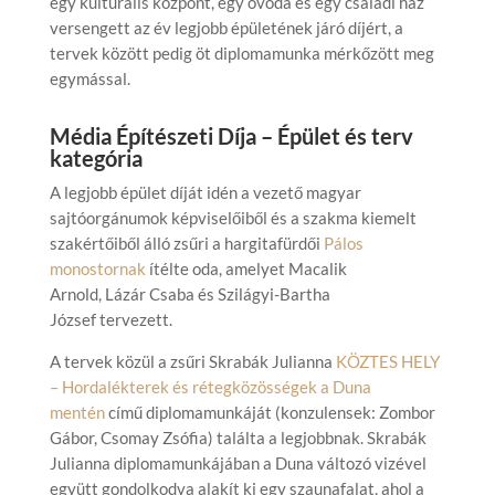
egy kulturális központ, egy óvoda és egy családi ház
versengett az év legjobb épületének járó díjért, a
tervek között pedig öt diplomamunka mérkőzött meg
egymással.
Média Építészeti Díja – Épület és terv
kategória
A legjobb épület díját idén a vezető magyar
sajtóorgánumok képviselőiből és a szakma kiemelt
szakértőiből álló zsűri a hargitafürdői
Pálos
monostornak
ítélte oda, amelyet Macalik
Arnold, Lázár Csaba és Szilágyi-Bartha
József tervezett.
A tervek közül a zsűri Skrabák Julianna
KÖZTES HELY
– Hordalékterek és rétegközösségek a Duna
mentén
című diplomamunkáját (konzulensek: Zombor
Gábor, Csomay Zsófia) találta a legjobbnak. Skrabák
Julianna diplomamunkájában a Duna változó vizével
együtt gondolkodva alakít ki egy szaunafalat, ahol a