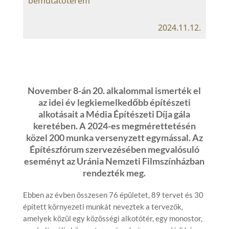
bemutatóterem
2024.11.12.
November 8-án 20. alkalommal ismerték el
az idei év legkiemelkedőbb építészeti
alkotásait a Média Építészeti Díja gála
keretében. A 2024-es megmérettetésén
közel 200 munka versenyzett egymással. Az
Építészfórum szervezésében megvalósuló
eseményt az Uránia Nemzeti Filmszínházban
rendezték meg.
Ebben az évben összesen 76 épületet, 89 tervet és 30
épített környezeti munkát neveztek a tervezők,
amelyek közül egy közösségi alkotótér, egy monostor,