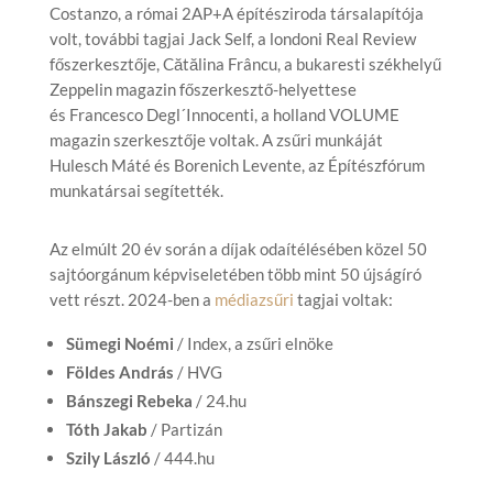
Costanzo, a római 2AP+A építésziroda társalapítója
volt, további tagjai Jack Self, a londoni Real Review
főszerkesztője, Cătălina Frâncu, a bukaresti székhelyű
Zeppelin magazin főszerkesztő-helyettese
és Francesco Degl´Innocenti, a holland VOLUME
magazin szerkesztője voltak. A zsűri munkáját
Hulesch Máté és Borenich Levente, az Építészfórum
munkatársai segítették.
Az elmúlt 20 év során a díjak odaítélésében közel 50
sajtóorgánum képviseletében több mint 50 újságíró
vett részt. 2024-ben a
médiazsűri
tagjai voltak:
Sümegi Noémi
/ Index, a zsűri elnöke
Földes András
/ HVG
Bánszegi Rebeka
/ 24.hu
Tóth Jakab
/ Partizán
Szily László
/ 444.hu