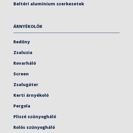
Beltéri alumínium szerkezetek
ÁRNYÉKOLÓK
Redőny
Zsaluzia
Rovarháló
Screen
Zsalugáter
Kerti árnyékoló
Pergola
Pliszé szúnyogháló
Rolós szúnyogháló