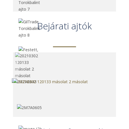
Bejárati ajtók