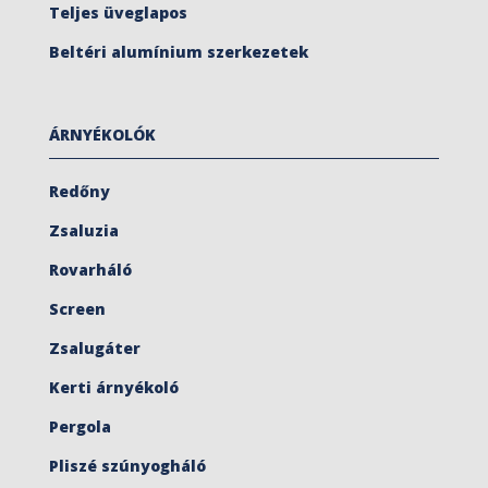
Teljes üveglapos
Beltéri alumínium szerkezetek
ÁRNYÉKOLÓK
Redőny
Zsaluzia
Rovarháló
Screen
Zsalugáter
Kerti árnyékoló
Pergola
Pliszé szúnyogháló