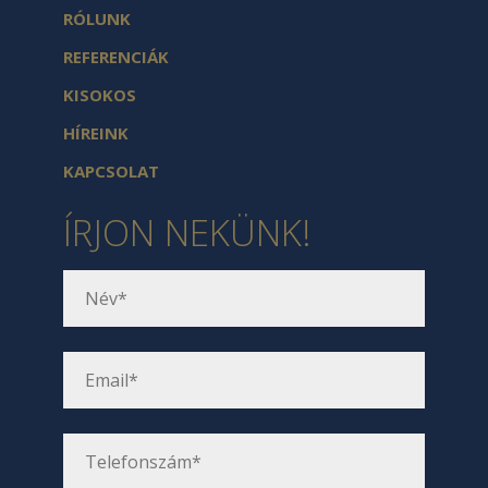
RÓLUNK
REFERENCIÁK
KISOKOS
HÍREINK
KAPCSOLAT
ÍRJON NEKÜNK!