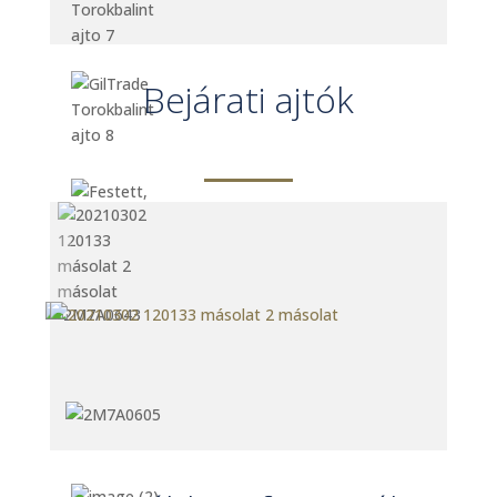
Bejárati ajtók