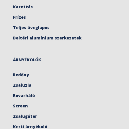
Kazettás
Frízes
Teljes üveglapos
Beltéri alumínium szerkezetek
ÁRNYÉKOLÓK
Redőny
Zsaluzia
Rovarháló
Screen
Zsalugáter
Kerti árnyékoló