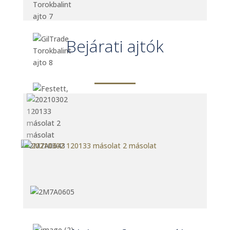
Bejárati ajtók