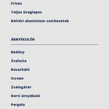
Frízes
Teljes üveglapos
Beltéri alumínium szerkezetek
ÁRNYÉKOLÓK
Redőny
Zsaluzia
Rovarháló
Screen
Zsalugáter
Kerti árnyékoló
Pergola