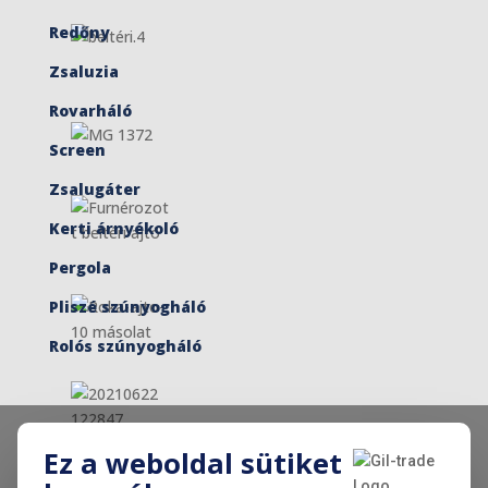
Redőny
Zsaluzia
Rovarháló
Screen
Zsalugáter
Kerti árnyékoló
Pergola
Pliszé szúnyogháló
Rolós szúnyogháló
Ez a weboldal sütiket