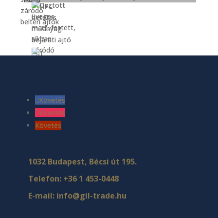
Követés
Követés
Követés
1032 Budapest, Bécsi út 195.
Telefon:
+36 1 453-0448
E-mail:
info@gil-trade.hu