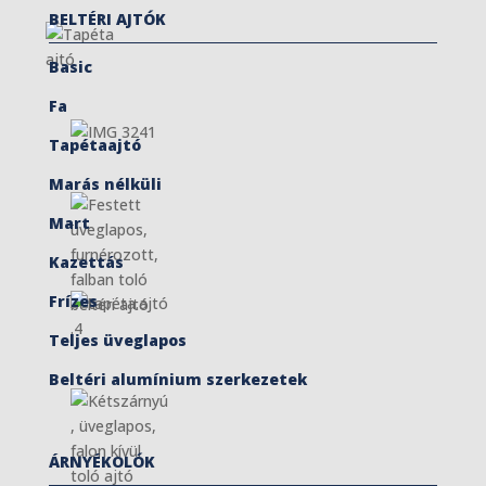
BELTÉRI AJTÓK
Basic
Fa
Tapétaajtó
Marás nélküli
Mart
Kazettás
Frízes
Teljes üveglapos
Beltéri alumínium szerkezetek
ÁRNYÉKOLÓK