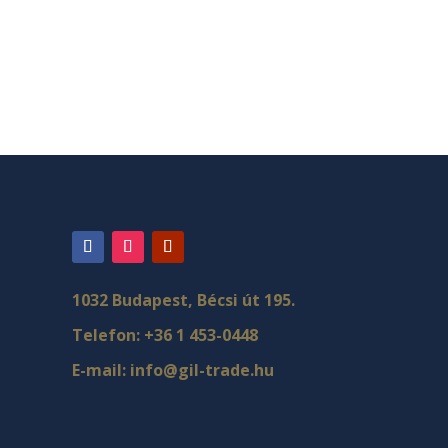
1032 Budapest, Bécsi út 195.
Telefon:
+36 1 453-0448
E-mail:
info@gil-trade.hu