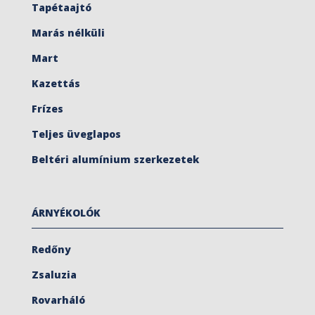
Tapétaajtó
Marás nélküli
Mart
Kazettás
Frízes
Teljes üveglapos
Beltéri alumínium szerkezetek
ÁRNYÉKOLÓK
Redőny
Zsaluzia
Rovarháló