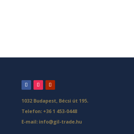
1032 Budapest, Bécsi út 195.
Telefon:
+36 1 453-0448
E-mail:
info@gil-trade.hu