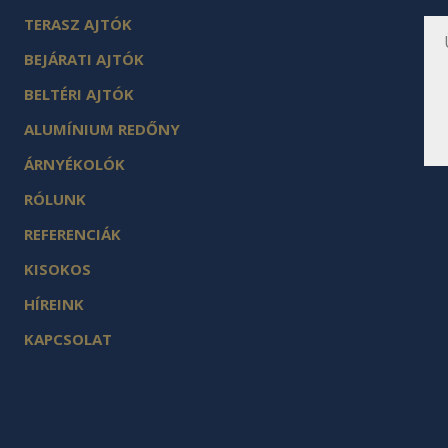
írj
TERASZ AJTÓK
ide
sem
BEJÁRATI AJTÓK
BELTÉRI AJTÓK
ALUMÍNIUM REDŐNY
ÁRNYÉKOLÓK
RÓLUNK
REFERENCIÁK
KISOKOS
HÍREINK
KAPCSOLAT