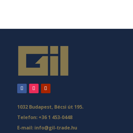
1032 Budapest, Bécsi út 195.
Telefon:
+36 1 453-0448
E-mail:
info@gil-trade.hu