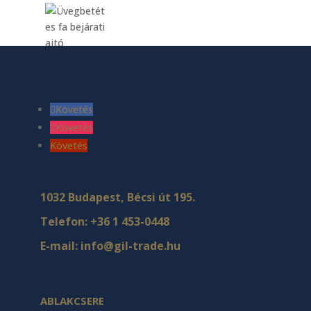
Követés
Követés
Követés
1032 Budapest, Bécsi út 195.
Telefon:
+36 1 453-0448
E-mail:
info@gil-trade.hu
ABLAKCSERE