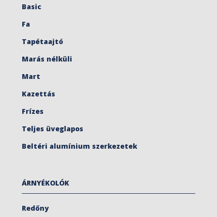
Basic
Fa
Tapétaajtó
Marás nélküli
Mart
Kazettás
Frízes
Teljes üveglapos
Beltéri alumínium szerkezetek
ÁRNYÉKOLÓK
Redőny