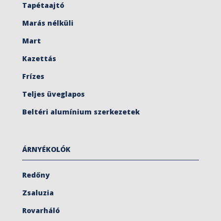
Tapétaajtó
Marás nélküli
Mart
Kazettás
Frízes
Teljes üveglapos
Beltéri alumínium szerkezetek
ÁRNYÉKOLÓK
Redőny
Zsaluzia
Rovarháló