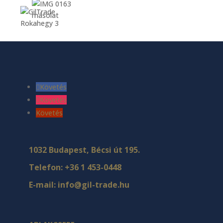
Követés
Követés
Követés
1032 Budapest, Bécsi út 195.
Telefon:
+36 1 453-0448
E-mail:
info@gil-trade.hu