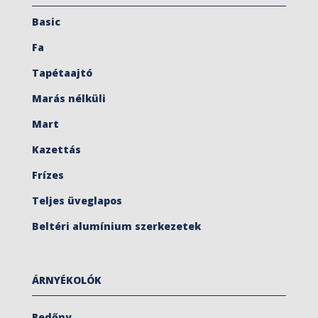
Basic
Fa
Tapétaajtó
Marás nélküli
Mart
Kazettás
Frízes
Teljes üveglapos
Beltéri alumínium szerkezetek
ÁRNYÉKOLÓK
Redőny