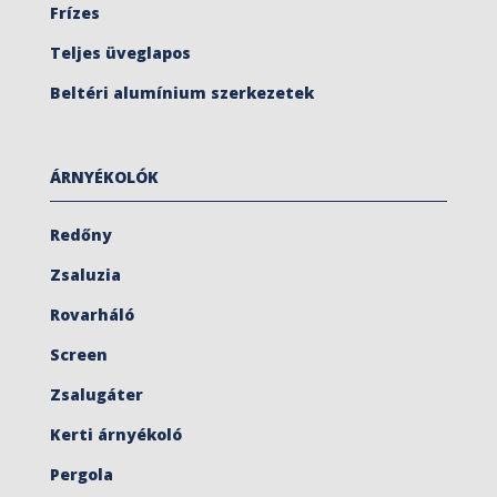
Frízes
Teljes üveglapos
Beltéri alumínium szerkezetek
ÁRNYÉKOLÓK
Redőny
Zsaluzia
Rovarháló
Screen
Zsalugáter
Kerti árnyékoló
Pergola