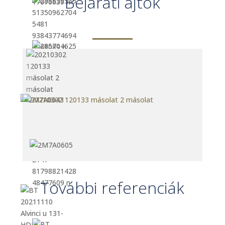
Bejárati ajtók
További referenciák