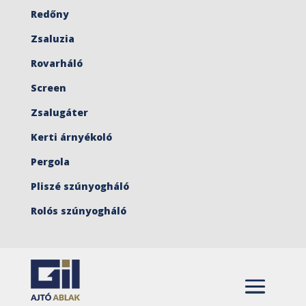
Redőny
Zsaluzia
Rovarháló
Screen
Zsalugáter
Kerti árnyékoló
Pergola
Pliszé szúnyogháló
Rolós szúnyogháló