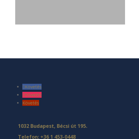
Követés
Követés
Követés
1032 Budapest, Bécsi út 195.
Telefon:
+36 1 453-0448