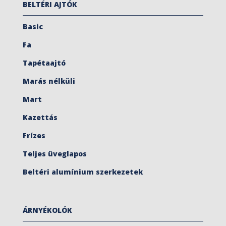
BELTÉRI AJTÓK
Basic
Fa
Tapétaajtó
Marás nélküli
Mart
Kazettás
Frízes
Teljes üveglapos
Beltéri alumínium szerkezetek
ÁRNYÉKOLÓK