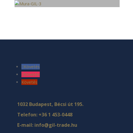
Követés
Követés
Követés
1032 Budapest, Bécsi út 195.
Telefon:
+36 1 453-0448
E-mail:
info@gil-trade.hu