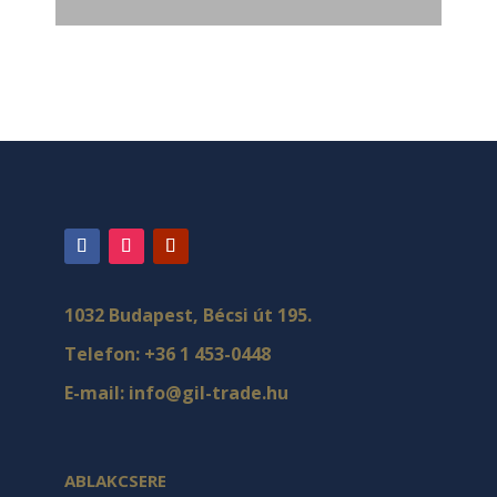
1032 Budapest, Bécsi út 195.
Telefon:
+36 1 453-0448
E-mail:
info@gil-trade.hu
ABLAKCSERE