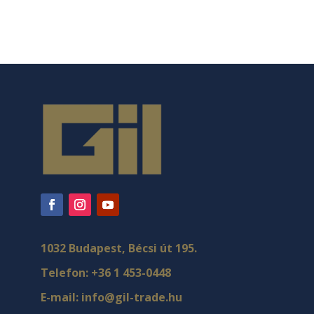
1032 Budapest, Bécsi út 195.
Telefon:
+36 1 453-0448
E-mail:
info@gil-trade.hu