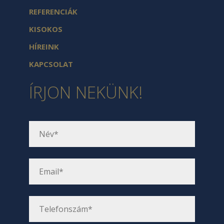
REFERENCIÁK
KISOKOS
HÍREINK
KAPCSOLAT
ÍRJON NEKÜNK!