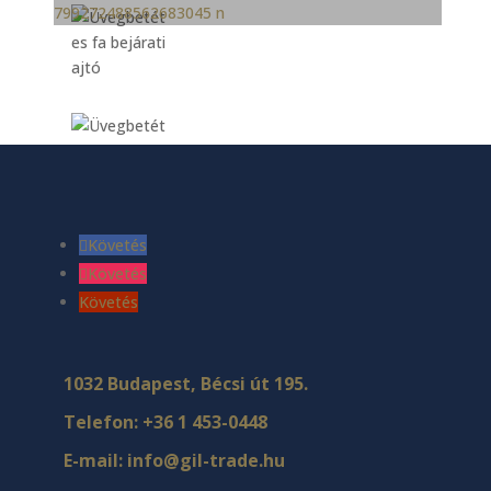
Követés
Követés
Követés
1032 Budapest, Bécsi út 195.
Telefon:
+36 1 453-0448
E-mail:
info@gil-trade.hu