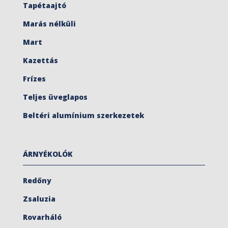
Tapétaajtó
Marás nélküli
Mart
Kazettás
Frízes
Teljes üveglapos
Beltéri alumínium szerkezetek
ÁRNYÉKOLÓK
Redőny
Zsaluzia
Rovarháló