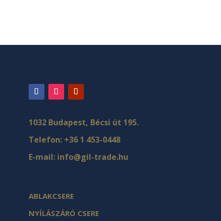
1032 Budapest, Bécsi út 195.
Telefon:
+36 1 453-0448
E-mail:
info@gil-trade.hu
ABLAKCSERE
NYÍLÁSZÁRÓ CSERE