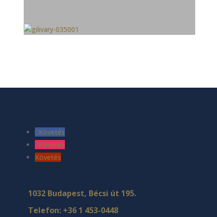
Követés
Követés
Követés
1032 Budapest, Bécsi út 195.
Telefon:
+36 1 453-0448