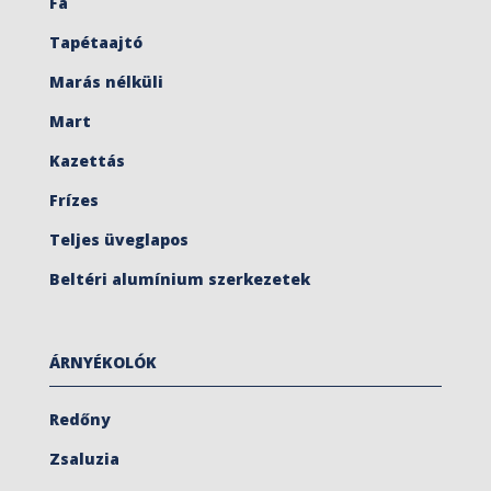
Fa
Tapétaajtó
Marás nélküli
Mart
Kazettás
Frízes
Teljes üveglapos
Beltéri alumínium szerkezetek
ÁRNYÉKOLÓK
Redőny
Zsaluzia