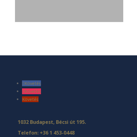
Követés
Követés
Követés
1032 Budapest, Bécsi út 195.
Telefon:
+36 1 453-0448