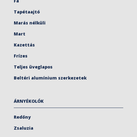
Fa
Tapétaajtó
Marás nélküli
Mart
Kazettás
Frízes
Teljes üveglapos
Beltéri alumínium szerkezetek
ÁRNYÉKOLÓK
Redőny
Zsaluzia