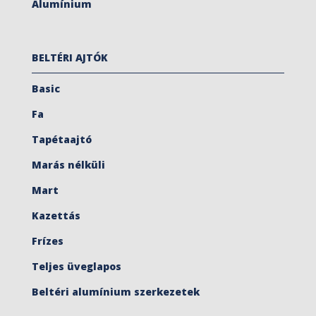
Alumínium
BELTÉRI AJTÓK
Basic
Fa
Tapétaajtó
Marás nélküli
Mart
Kazettás
Frízes
Teljes üveglapos
Beltéri alumínium szerkezetek