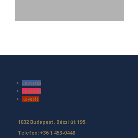
Követés
Követés
Követés
1032 Budapest, Bécsi út 195.
Telefon:
+36 1 453-0448