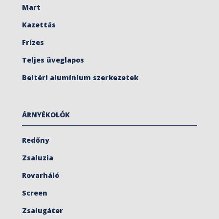
Mart
Kazettás
Frízes
Teljes üveglapos
Beltéri alumínium szerkezetek
ÁRNYÉKOLÓK
Redőny
Zsaluzia
Rovarháló
Screen
Zsalugáter