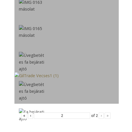
«
‹
of
2
›
»