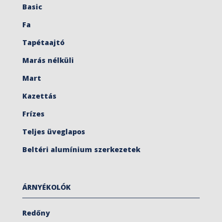
Basic
Fa
Tapétaajtó
Marás nélküli
Mart
Kazettás
Frízes
Teljes üveglapos
Beltéri alumínium szerkezetek
ÁRNYÉKOLÓK
Redőny