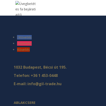
Követés
Követés
Követés
1032 Budapest, Bécsi út 195.
Telefon:
+36 1 453-0448
E-mail:
info@gil-trade.hu
ABLAKCSERE